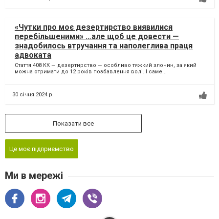
«Чутки про моє дезертирство виявилися
перебільшеними» …але щоб це довести —
знадобилось втручання та наполеглива праця
адвоката
Стаття 408 КК — дезертирство — особливо тяжкий злочин, за який
можна отримати до 12 років позбавлення волі. І саме...
30 січня 2024 р.
Показати все
Це моє підприємство
Ми в мережі