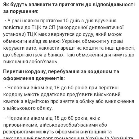
Як будуть впливати та притягати до відповідальності
за порушення:
- У разі неявки протягом 10 днів з дня вручення
повістки до ТЦК та СП (закордонної дипломатичної
установи) ТЦК має звернутися до суду, який може:
обмежити виїзд за межі України, обмежити у праві
керувати авто, накласти арешт на кошти та інші цінності,
що зберігаються в банках. Такі обмеження діятимуть до
виконання зобов’язань.
Перетин кордону, перебування за кордоном та
оформлення документів:
- Чоловіки віком від 18 до 60 років при перетині
кордону мають додатково пред’явити військовий
квиток з відміткою про зняття з обліку або виключення
з військового обліку.
- Чоловіки віком від 18 до 60 років, які є
призовниками, військовозобов’язаними або
резервістами можуть оформити внутрішній та
закордонний паспорт громадянина України (в Україні та