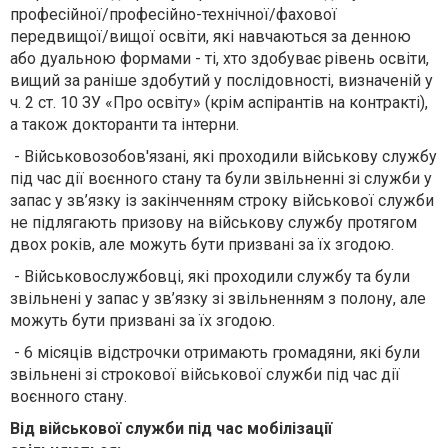
професійної/професійно-технічної/фахової
передвищої/вищої освіти, які навчаються за денною
або дуальною формами - ті, хто здобуває рівень освіти,
вищий за раніше здобутий у послідовності, визначеній у
ч. 2 ст. 10 ЗУ «Про освіту» (крім аспірантів на контракті),
а також докторанти та інтерни.
- Військовозобов'язані, які проходили військову службу
під час дії воєнного стану та були звільненні зі служби у
запас у зв’язку із закінченням строку військової служби
не підлягають призову на військову службу протягом
двох років, але можуть бути призвані за їх згодою.
- Військовослужбовці, які проходили службу та були
звільнені у запас у зв’язку зі звільненням з полону, але
можуть бути призвані за їх згодою.
- 6 місяців відстрочки отримають громадяни, які були
звільнені зі строкової військової служби під час дії
воєнного стану.
Від військової служби під час мобілізації