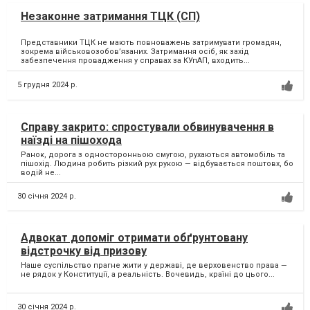
Незаконне затримання ТЦК (СП)
Представники ТЦК не мають повноважень затримувати громадян,
зокрема військовозобов’язаних. Затримання осіб, як захід
забезпечення провадження у справах за КУпАП, входить...
5 грудня 2024 р.
Справу закрито: спростували обвинувачення в
наїзді на пішохода
Ранок, дорога з односторонньою смугою, рухаються автомобіль та
пішохід. Людина робить різкий рух рукою — відбувається поштовх, бо
водій не...
30 січня 2024 р.
Адвокат допоміг отримати обґрунтовану
відстрочку від призову
Наше суспільство прагне жити у державі, де верховенство права —
не рядок у Конституції, а реальність. Вочевидь, країні до цього...
30 січня 2024 р.