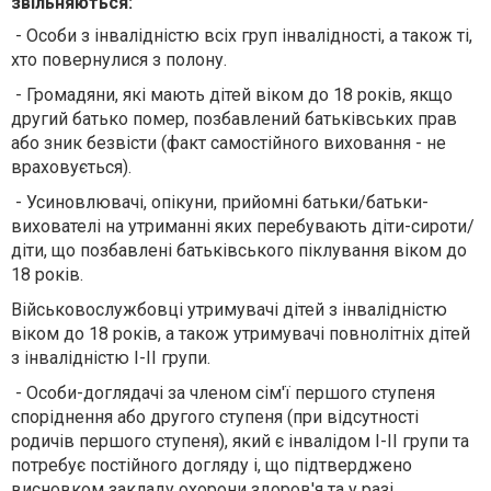
звільняються:
- Особи з інвалідністю всіх груп інвалідності, а також ті,
хто повернулися з полону.
- Громадяни, які мають дітей віком до 18 років, якщо
другий батько помер, позбавлений батьківських прав
або зник безвісти (факт самостійного виховання - не
враховується).
- Усиновлювачі, опікуни, прийомні батьки/батьки-
вихователі на утриманні яких перебувають діти-сироти/
діти, що позбавлені батьківського піклування віком до
18 років.
Військовослужбовці утримувачі дітей з інвалідністю
віком до 18 років, а також утримувачі повнолітніх дітей
з інвалідністю І-II групи.
- Особи-доглядачі за членом сім'ї першого ступеня
споріднення або другого ступеня (при відсутності
родичів першого ступеня), який є інвалідом І-ІІ групи та
потребує постійного догляду і, що підтверджено
висновком закладу охорони здоров'я та у разі