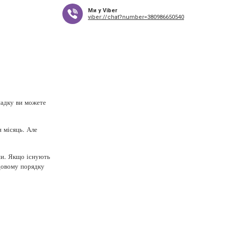
Ми у Viber
viber://chat?number=380986650540
ипадку ви можете
 місяць. Але
ини. Якщо існують
удовому порядку