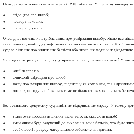
Отже, розірвати шлюб можна через ДРАЦС або суд. У першому випадку вам
●
свідоцтво про шлюб;
●
паспорт чоловіка;
●
паспорт дружини.
Очевидно, що також потрібна заява про розірвання шлюбу. Якщо вас цікави
зник безвісти, необхідну інформацію ви можете знайти в статті 107 Сімейн
судове рішення про зникнення безвісти або визнання людини недієздатною
Як подати на розлучення до суду правильно, якщо в шлюбі є діти? У таком
●
копії паспортів;
●
скан-копії свідоцтва про шлюб;
●
заяву про розірвання шлюбу, підписану як чоловіком, так і дружиною
●
копію договору, який визначатиме особливості виховання та забезпеч
Без останнього документу суд навіть не відкриватиме справу. У такому дог
●
з ким буде проживати дитина після того, як скасують шлюб;
●
яким чином буде залучений до виховання той з батьків, хто буде жит
●
особливості процесу матеріального забезпечення дитини;