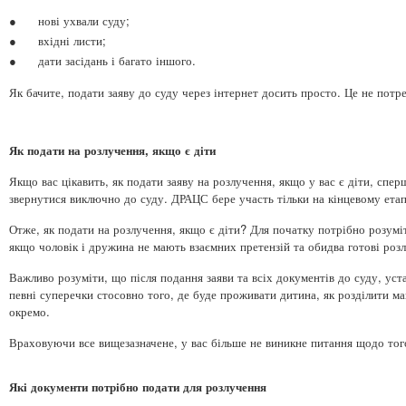
●
нові ухвали суду;
●
вхідні листи;
●
дати засідань і багато іншого.
Як бачите, подати заяву до суду через інтернет досить просто. Це не потре
Як подати на розлучення, якщо є діти
Якщо вас цікавить, як подати заяву на розлучення, якщо у вас є діти, спер
звернутися виключно до суду. ДРАЦС бере участь тільки на кінцевому етапі
Отже, як подати на розлучення, якщо є діти? Для початку потрібно розумі
якщо чоловік і дружина не мають взаємних претензій та обидва готові розл
Важливо розуміти, що після подання заяви та всіх документів до суду, уст
певні суперечки стосовно того, де буде проживати дитина, як розділити ма
окремо.
Враховуючи все вищезазначене, у вас більше не виникне питання щодо того,
Які документи потрібно подати для розлучення