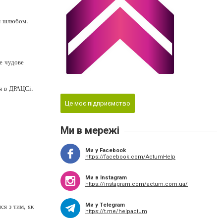
им шлюбом.
е чудове
я в ДРАЦСі.
Це моє підприємство
Ми в мережі
Ми у Facebook
https://facebook.com/ActumHelp
Ми в Instagram
https://instagram.com/actum.com.ua/
ся з тим, як
Ми у Telegram
https://t.me/helpactum