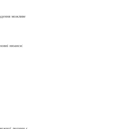
ладення можливе
сновні нюанси:
 кожної людини є