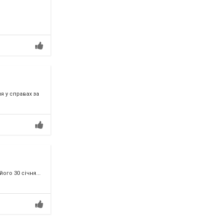
 у справах за
го 30 січня...