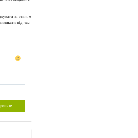
дкувати за станом
 виникати під час
правити