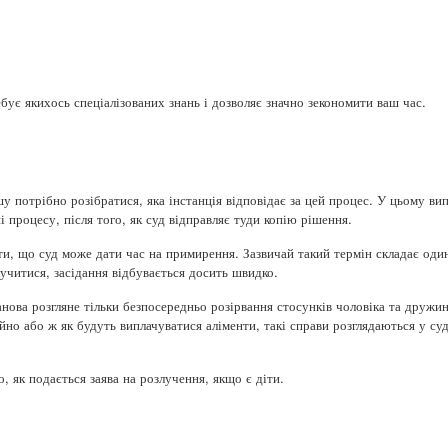
бує якихось спеціалізованих знань і дозволяє значно зекономити ваш час.
шу потрібно розібратися, яка інстанція відповідає за цей процес. У цьому в
 процесу, після того, як суд відправляє туди копію рішення.
ти, що суд може дати час на примирення. Зазвичай такий термін складає один
учитися, засідання відбувається досить швидко.
анова розгляне тільки безпосередньо розірвання стосунків чоловіка та друж
йно або ж як будуть виплачуватися аліменти, такі справи розглядаються у с
 як подається заява на розлучення, якщо є діти.