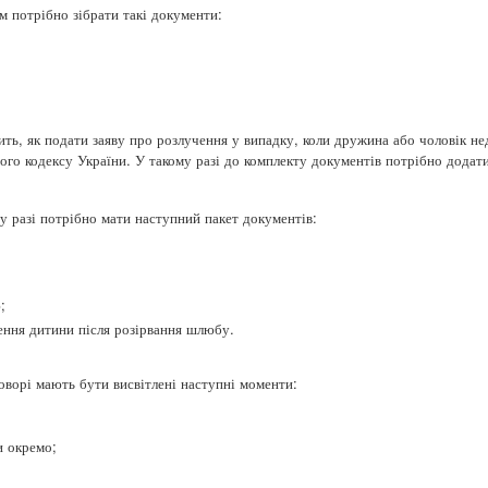
 потрібно зібрати такі документи:
ть, як подати заяву про розлучення у випадку, коли дружина або чоловік не
ого кодексу України. У такому разі до комплекту документів потрібно додат
.
у разі потрібно мати наступний пакет документів:
;
ення дитини після розірвання шлюбу.
оворі мають бути висвітлені наступні моменти:
и окремо;