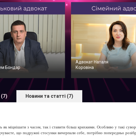
Адвокат Наталя
ем Бондар
Коровіна
 (7)
Новини та статті (7)
к міцнішати з часом, так і ставити більш крихкими. Особливо у такі суворі 
дчуваєте, що подружні стосунки вичерпали себе, потрібно попередньо розібр