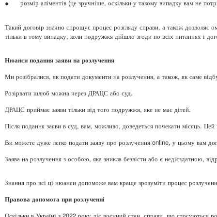
●
розмір аліментів (це зручніше, оскільки у такому випадку вам не пот
Такий договір значно спрощує процес розгляду справи, а також дозволяє о
тільки в тому випадку, коли подружжя дійшло згоди по всіх питаннях і дог
Нюанси подання заяви на розлучення
Ми розібралися, як подати документи на розлучення, а також, як саме від
Розірвати шлюб можна через ДРАЦС або суд.
ДРАЦС приймає заяви тільки від того подружжя, яке не має дітей.
Після подання заяви в суд, вам, можливо, доведеться почекати місяць. Цей
Ви можете дуже легко подати заяву про розлучення online, у цьому вам до
Заява на розлучення з особою, яка зникла безвісти або є недієздатною, від
Знання про всі ці нюанси допоможе вам краще зрозуміти процес розлученн
Правова допомога при розлученні
Оскільки в Україні з 2022 року діє воєнний стан, справи, що стосуються р