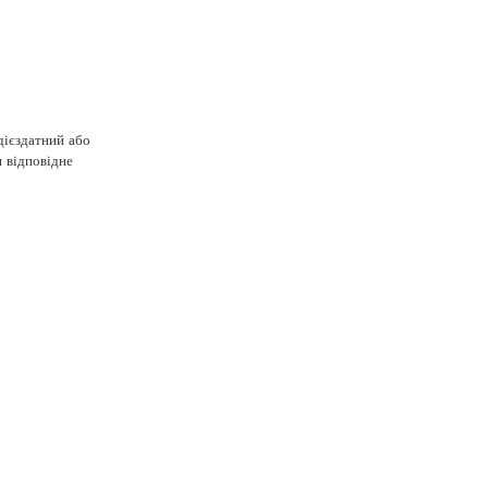
дієздатний або
и відповідне