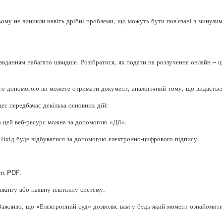
ьому не виникли навіть дрібні проблеми, що можуть бути пов’язані з минул
авданням набагато швидше. Розібратися, як подати на розлучення онлайн – ц
його допомогою ви можете отримати документ, аналогічний тому, що видаєтьс
цес передбачає декілька основних дій:
а цей веб-ресурс можна за допомогою «Дії».
. Вхід буде відбуватися за допомогою електронно-цифрового підпису.
ті PDF.
анкінгу або наявну платіжну систему.
 Важливо, що «Електронний суд» дозволяє вам у будь-який момент ознайомити