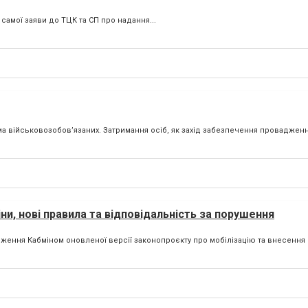
 самої заяви до ТЦК та СП про надання...
військовозобов’язаних. Затримання осіб, як захід забезпечення провадження
ни, нові правила та відповідальність за порушення
ення Кабміном оновленої версії законопроєкту про мобілізацію та внесення йо