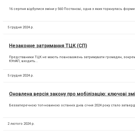
16 серпня відбулися зміни у 560 Постанові, одна з яких торкнулась форми
5 грудня 2024 р.
Незаконне затримання ТЦК (СП)
Представники ТЦК не мають повноважень затримувати громадян, зокрема 
КУпАП, входить...
5 грудня 2024 р.
Оновлена версія закону про мобілізацію: ключові змі
Беззаперечною топ-новиною останніх днів січня 2024 року стало затвердж
2 лютого 2024 р.