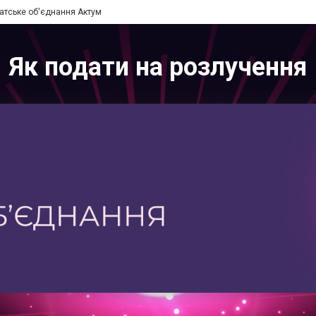
атське об'єднання Актум
Як подати на розлучення