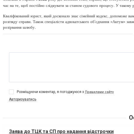
час на те, щоб постійно слідкувати за станом судового процесу. У такому
Кваліфікований юрист, який досконало знає сімейний кодекс, допоможе вам
розгляду справи. Також спеціалісти адвокатського об’єднання «Актум» завжд
розірвання шлюбу.
Розміщуючи коментар, я погоджуюся з
Правилами сайту
Авторизуватись
О
Заява до ТЦК та СП про надання відстрочки