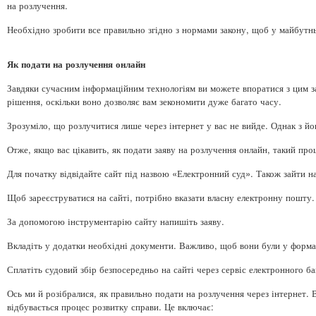
на розлучення.
Необхідно зробити все правильно згідно з нормами закону, щоб у майбутн
Як подати на розлучення онлайн
Завдяки сучасним інформаційним технологіям ви можете впоратися з цим з
рішення, оскільки воно дозволяє вам зекономити дуже багато часу.
Зрозуміло, що розлучитися лише через інтернет у вас не вийде. Однак з 
Отже, якщо вас цікавить, як подати заяву на розлучення онлайн, такий про
Для початку відвідайте сайт під назвою «Електронний суд». Також зайти н
Щоб зареєструватися на сайті, потрібно вказати власну електронну пошту
За допомогою інструментарію сайту напишіть заяву.
Вкладіть у додатки необхідні документи. Важливо, щоб вони були у форма
Сплатіть судовий збір безпосередньо на сайті через сервіс електронного б
Ось ми й розібралися, як правильно подати на розлучення через інтернет.
відбувається процес розвитку справи. Це включає: