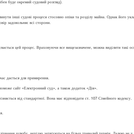
рібен буде окремий судовий розгляд).
минути інші судові процеси стосовно опіки та розділу майна. Однак його ук
овір задовольняє всі сторони.
бувається цей процес. Враховуючи все вищезазначене, можна виділити такі о
 час дається для примирення.
поможе сайт «Електронний суд», а також додаток «Дія».
різняється від стандартної. Вона має відповідати ст. 107 Сімейного кодексу.
я.
озірвання шлюбу, нерідко затягуються на більш тривалий термін. Далеко не у