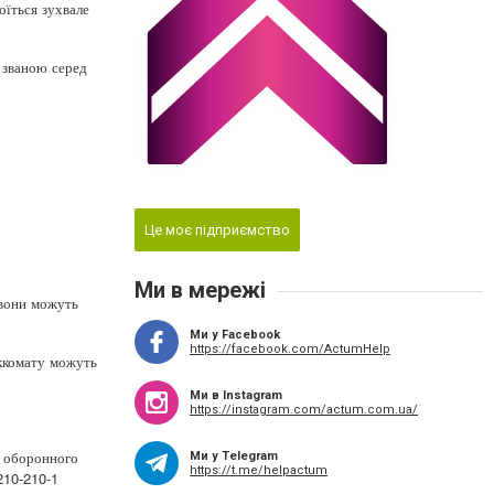
оїться зухвале
к званою серед
Це моє підприємство
Ми в мережі
 вони можуть
Ми у Facebook
https://facebook.com/ActumHelp
ьккомату можуть
Ми в Instagram
https://instagram.com/actum.com.ua/
а оборонного
Ми у Telegram
https://t.me/helpactum
210-210-1