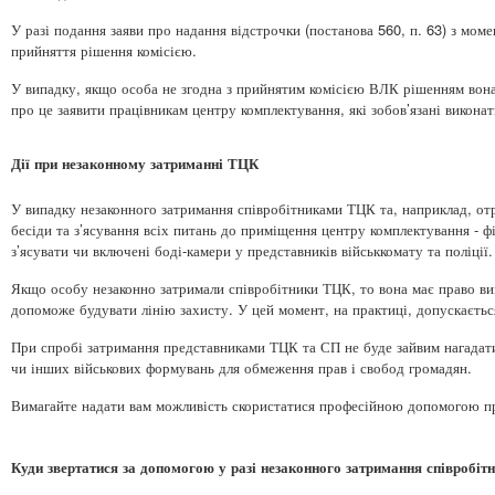
У разі подання заяви про надання відстрочки (постанова 560, п. 63) з мом
прийняття рішення комісією.
У випадку, якщо особа не згодна з прийнятим комісією ВЛК рішенням вона
про це заявити працівникам центру комплектування, які зобов’язані викон
Дії при незаконному затриманні ТЦК
У випадку незаконного затримання співробітниками ТЦК та, наприклад, от
бесіди та з’ясування всіх питань до приміщення центру комплектування - ф
з’ясувати чи включені боді-камери у представників військкомату та поліції.
Якщо особу незаконно затримали співробітники ТЦК, то вона має право ви
допоможе будувати лінію захисту. У цей момент, на практиці, допускаєтьс
При спробі затримання представниками ТЦК та СП не буде зайвим нагадати
чи інших військових формувань для обмеження прав і свобод громадян.
Вимагайте надати вам можливість скористатися професійною допомогою пр
Куди звертатися за допомогою у разі незаконного затримання співробі