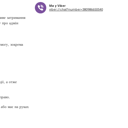
Ми у Viber
viber://chat?number=380986650540
ливе затримання
у про адмін
могу, зокрема
ії, а отже
право.
 або має на руках