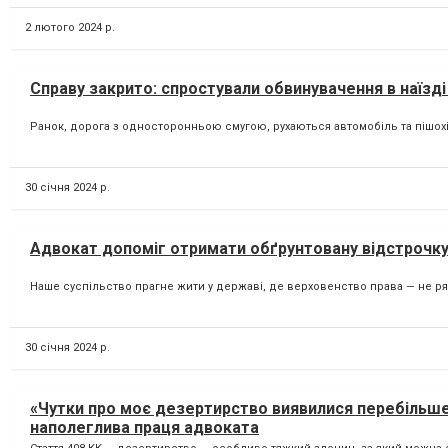
2 лютого 2024 р.
Справу закрито: спростували обвинувачення в наїзді
Ранок, дорога з односторонньою смугою, рухаються автомобіль та пішохід
30 січня 2024 р.
Адвокат допоміг отримати обґрунтовану відстрочку
Наше суспільство прагне жити у державі, де верховенство права — не рядо
30 січня 2024 р.
«Чутки про моє дезертирство виявилися перебільш
наполеглива праця адвоката