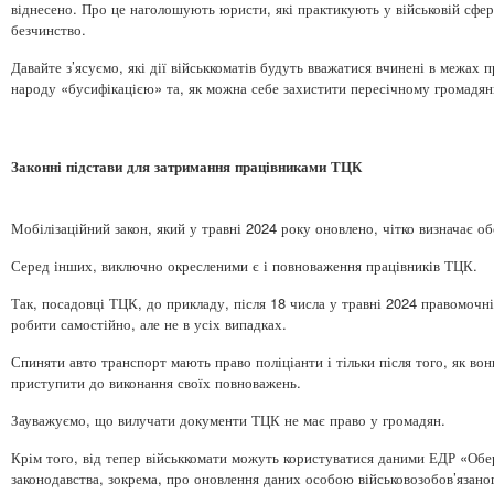
віднесено. Про це наголошують юристи, які практикують у військовій сфері
безчинство.
Давайте з’ясуємо, які дії військкоматів будуть вважатися вчинені в межах
народу «бусифікацією» та, як можна себе захистити пересічному громадян
Законні підстави для затримання працівниками ТЦК
Мобілізаційний закон, який у травні 2024 року оновлено, чітко визначає об
Серед інших, виключно окресленими є і повноваження працівників ТЦК.
Так, посадовці ТЦК, до прикладу, після 18 числа у травні 2024 правомочні
робити самостійно, але не в усіх випадках.
Спиняти авто транспорт мають право поліціанти і тільки після того, як в
приступити до виконання своїх повноважень.
Зауважуємо, що вилучати документи ТЦК не має право у громадян.
Крім того, від тепер військкомати можуть користуватися даними ЕДР «Обер
законодавства, зокрема, про оновлення даних особою військовозобов’язаног