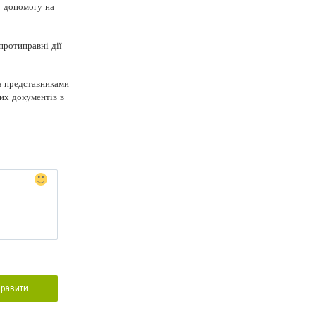
у допомогу на
протиправні дії
з представниками
них документів в
правити