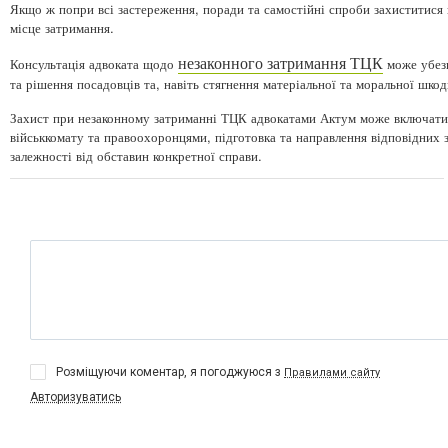
Якщо ж попри всі застереження, поради та самостійні спроби захиститися
місце затримання.
незаконного затримання ТЦК
Консультація адвоката щодо
може убезп
та рішення посадовців та, навіть стягнення матеріальної та моральної шкод
Захист при незаконному затриманні ТЦК адвокатами Актум може включати пр
військкомату та правоохоронцями, підготовка та направлення відповідних з
залежності від обставин конкретної справи.
Розміщуючи коментар, я погоджуюся з
Правилами сайту
Авторизуватись