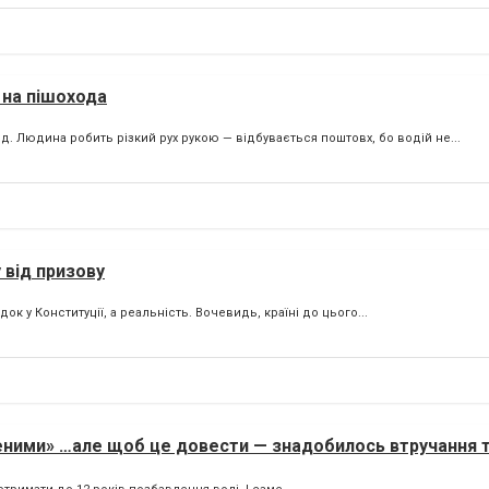
 на пішохода
. Людина робить різкий рух рукою — відбувається поштовх, бо водій не...
 від призову
к у Конституції, а реальність. Вочевидь, країні до цього...
еними» …але щоб це довести — знадобилось втручання 