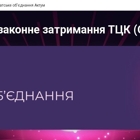
атське об'єднання Актум
законне затримання ТЦК (