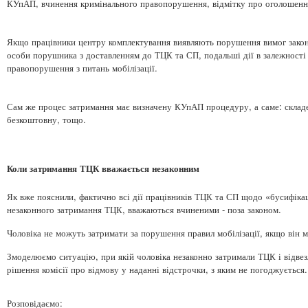
КУпАП, вчинення кримінального правопорушення, відмітку про оголошення
Якщо працівники центру комплектування виявляють порушення вимог законо
особи порушника з доставленням до ТЦК та СП, подальші дії в залежності 
правопорушення з питань мобілізації.
Сам же процес затримання має визначену КУпАП процедуру, а саме: складе
безкоштовну, тощо.
Коли затримання ТЦК вважається незаконним
Як вже пояснили, фактично всі дії працівників ТЦК та СП щодо «бусифікац
незаконного затримання ТЦК, вважаються вчиненими - поза законом.
Чоловіка не можуть затримати за порушення правил мобілізації, якщо він м
Змоделюємо ситуацію, при якій чоловіка незаконно затримали ТЦК і відвезл
рішення комісії про відмову у наданні відстрочки, з яким не погоджується
Розповідаємо: