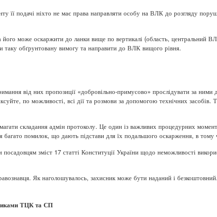
енту її подачі ніхто не має права направляти особу на ВЛК до розгляду пору
 його може оскаржити до ланки вище по вертикалі (область, центральний ВЛ
ати таку обґрунтовану вимогу та направити до ВЛК вищого рівня.
римання від них пропозиції «добровільно-примусово» прослідувати за ними 
іксуйте, по можливості, всі дії та розмови за допомогою технічних засобів.
магати складання адмін протоколу. Це один із важливих процедурних момент
я багато помилок, що дають підстави для їх подальшого оскарження, в тому ч
 посадовцям зміст 17 статті Конституції України щодо неможливості викор
авознавця. Як наголошувалось, захисник може бути наданий і безкоштовний
тниками ТЦК та СП