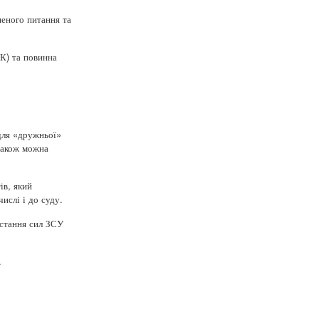
шеного питання та
К) та повинна
для «дружньої»
 Також можна
ів, який
ислі і до суду.
истання сил ЗСУ
.