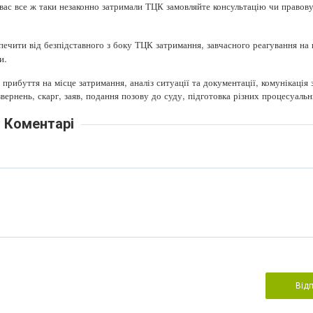
 вас все ж таки незаконно затримали ТЦК замовляйте консультацію чи правов
ечити від безпідставного з боку ТЦК затримання, завчасного реагування на 
и.
ибуття на місце затримання, аналіз ситуації та документації, комунікація 
вернень, скарг, заяв, подання позову до суду, підготовка різних процесуаль
Коментарі
Від