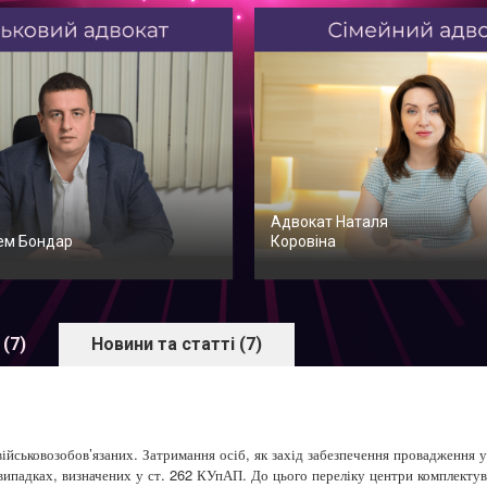
Адвокат Наталя
ем Бондар
Коровіна
 (7)
Новини та статті (7)
ськовозобов’язаних. Затримання осіб, як захід забезпечення провадження у
 випадках, визначених у ст. 262 КУпАП. До цього переліку центри комплекту