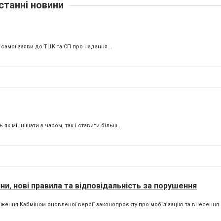
станні новини
 самої заяви до ТЦК та СП про надання...
к міцнішати з часом, так і ставити більш...
ни, нові правила та відповідальність за порушення
ення Кабміном оновленої версії законопроєкту про мобілізацію та внесення йо