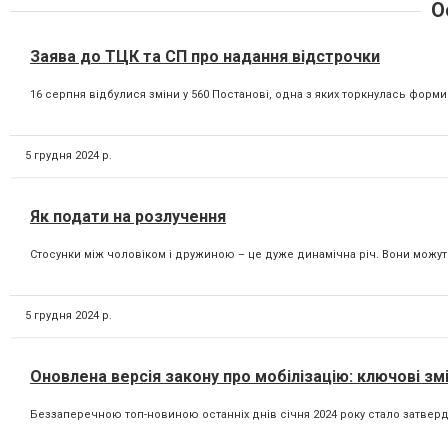
О
Заява до ТЦК та СП про надання відстрочки
16 серпня відбулися зміни у 560 Постанові, одна з яких торкнулась форми
5 грудня 2024 р.
Як подати на розлучення
Стосунки між чоловіком і дружиною – це дуже динамічна річ. Вони можуть я
5 грудня 2024 р.
Оновлена версія закону про мобілізацію: ключові змі
Беззаперечною топ-новиною останніх днів січня 2024 року стало затвердж