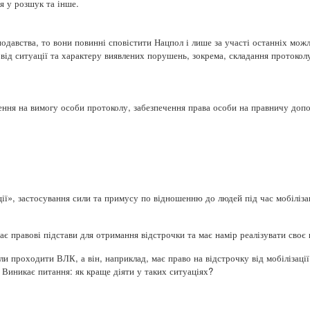
 у розшук та інше.
давства, то вони повинні сповістити Нацпол і лише за участі останніх мож
від ситуації та характеру виявлених порушень, зокрема, складання протокол
ння на вимогу особи протоколу, забезпечення права особи на правничу допо
ії», застосування сили та примусу по відношенню до людей під час мобілізац
ає правові підстави для отримання відстрочки та має намір реалізувати своє 
и проходити ВЛК, а він, наприклад, має право на відстрочку від мобілізації
. Виникає питання: як краще діяти у таких ситуаціях?