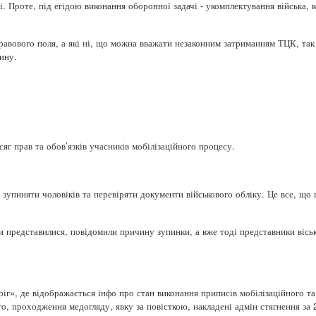
. Проте, під егідою виконання оборонної задачі - укомплектування війська, к
 правового поля, а які ні, що можна вважати незаконним затриманням ТЦК, та
ину.
сяг прав та обов’язків учасників мобілізаційного процесу.
 зупиняти чоловіків та перевіряти документи військового обліку. Це все, що
они представилися, повідомили причину зупинки, а вже тоді представники віс
іг», де відображається інфо про стан виконання приписів мобілізаційного т
о, проходження медогляду, явку за повісткою, накладені адмін стягнення за 